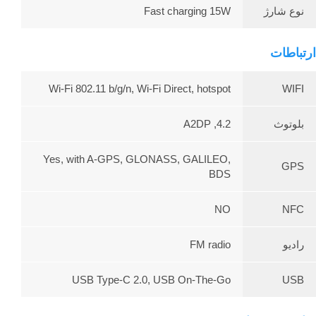
نوع شارژ
Fast charging 15W
ارتباطات
Wi-Fi 802.11 b/g/n, Wi-Fi Direct, hotspot
WIFI
بلوتوث
4.2, A2DP
Yes, with A-GPS, GLONASS, GALILEO,
GPS
BDS
NO
NFC
رادیو
FM radio
USB Type-C 2.0, USB On-The-Go
USB