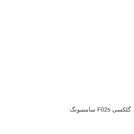
گلکسی F02s سامسونگ