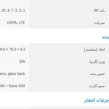
باند 4G
1, 3, 5, 7, 8, 20, 28, 38, 40, 41
سرعت
HSPA, LTE
بدنه
ابعاد (میلیمتر)
8.3 × 76.3 × 168.6
وزن (گرم)
205
جنس بدنه
frame, glass back
سیم کارت
IM + Nano-SIM
جزئیات انتشار