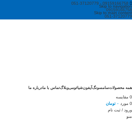
09159166758 - 051-37120779
Skip to navigation
09159166758
Skip to main content
051-37120779
همه محصولات
سامسونگ
آیفون
شیائومی
وبلاگ
تماس با ما
درباره ما
0
مقايسه
0
مورد
۰
تومان
ورود / ثبت نام
منو