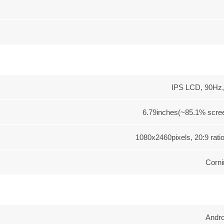
IPS LCD, 90Hz,
6.79inches(~85.1% scree
1080x2460pixels, 20:9 ratio
Corni
Andro