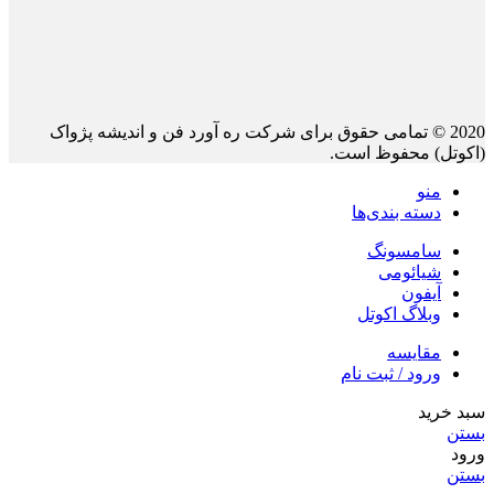
2020 © تمامی حقوق برای شرکت ره آورد فن و اندیشه پژواک
(اکوتل) محفوظ است.
منو
دسته بندی‌ها
سامسونگ
شیائومی
آیفون
وبلاگ اکوتل
مقايسه
ورود / ثبت نام
سبد خرید
بستن
ورود
بستن