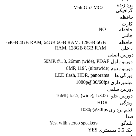
پردازنده
Mali-G57 MC2
گرافیکی
حافظه
کارت
NO
حافظه
جانبی
حافظه
64GB 4GB RAM, 64GB 6GB RAM, 128GB 6GB
RAM, 128GB 8GB RAM
داخلی
دوربین اصلی
50MP, f/1.8, 26mm (wide), PDAF
دوربین اول
8MP, 119˚, (ultrawide)
دوربین دوم
LED flash, HDR, panorama
ویژگی ها
1080p@30/60fps
فیلمبرداری
دوربین سلفی
16MP, f/2.5, (wide), 1/3.06
دوربین جلو
HDR
ویژگی
1080p@30fps
فیلم برداری
صدا
Yes, with stereo speakers
بلندگو
YES
جک 3.5 میلیمتری