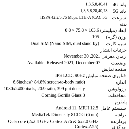
باند 4G
1,3,5,8,40,41
باند 5G
1,3,5,8,28,40,78
سرعت
HSPA 42.2/5.76 Mbps, LTE-A (CA), 5G
بدنه
163.6 × 75.8 × 8.8
ابعاد (میلیمتر)
195
وزن (گرم)
Dual SIM (Nano-SIM, dual stand-by)
سیم کارت
جزئیات انتشار
2021, November 30
زمان معرفی
Available. Released 2021, December 07
وضعیت
صفحه نمایش
IPS LCD, 90Hz
فناوری صفحه نمایش
6.6inches(~84.8% screen-to-body ratio)
اندازه
1080x2400pixels, 20:9 ratio, 399 ppi density
رزولوشن
Corning Gorilla Glass 3
محافظت
پلتفرم
Android 11, MIUI 12.5
سیستم عامل
MediaTek Dimensity 810 5G (6 nm)
تراشه
پردازنده
Octa-core (2x2.4 GHz Cortex-A76 & 6x2.0 GHz
Cortex-A55)
مرکزی