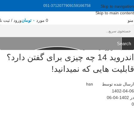
051-37120779
09159166758
Skip to navigation
Skip to main content
منو
0
مورد
۰
تومان
ورود / ثبت نا
Search
مقالات
,
نقد وبررسی تخصصی
اندروید 14 چه چیزی برای گفتن دارد؟
قابلیت هایی که نمیدانید!
ارسال شده توسط
hsn
1402-04-06
در 1402-04-06
0